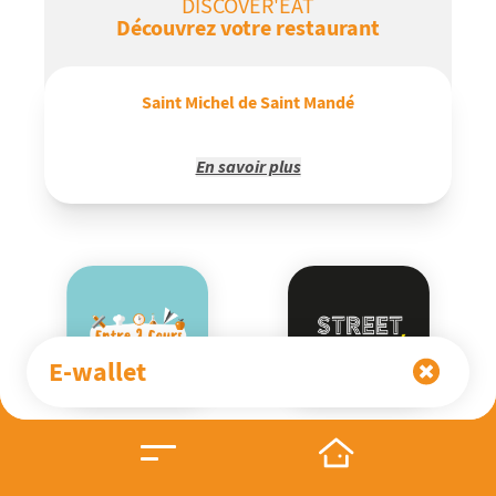
DISCOVER'EAT
Découvrez votre restaurant
Saint Michel de Saint Mandé
En savoir plus
Les équipes NEWREST du restaurant Saint Michel de Saint
Mandé vous proposent au quotidien leur savoir-faire, leur
écoute, leur proximité et leur passion pour faire du temps
du repas un instant de convivialité et de bien être : le
plaisir et l’équilibre au cœur des assiettes.
E-wallet
Newrest privilégie des recettes composées
essentiellement de produits frais de grande qualité et des
MENU SELF
MENU CAFET
achats locaux et responsables.
Pour votre satisfaction, nos équipes restent à votre